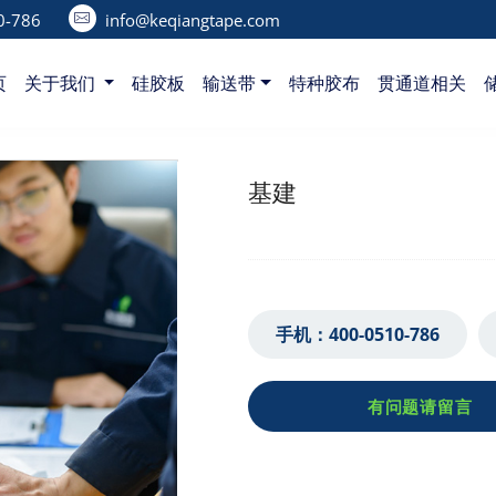
-786‬
info@keqiangtape.com
页
关于我们
硅胶板
输送带
特种胶布
贯通道相关
基建
手机：
400-0510-786‬
有问题请留言