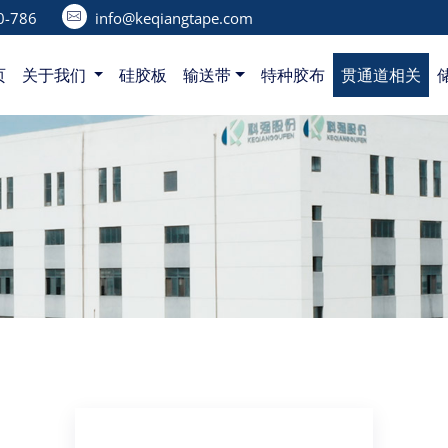
-786‬
info@keqiangtape.com
页
关于我们
硅胶板
输送带
特种胶布
贯通道相关