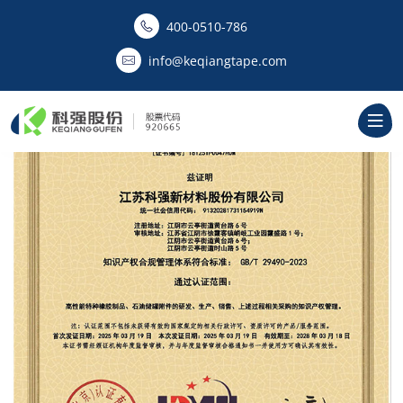
400-0510-786‬
info@keqiangtape.com