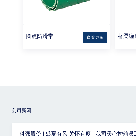
圆点防滑带
桥梁缠
查看更多
公司新闻
科强股份 | 盛夏有风 关怀有度—我司暖心护航员